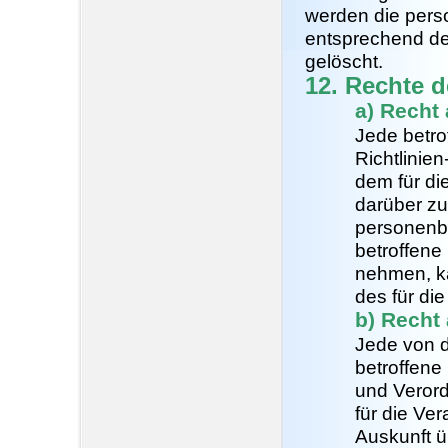
werden die per
entsprechend den
gelöscht.
12. Rechte d
a) Recht
Jede betr
Richtlinie
dem für di
darüber zu
personenb
betroffene
nehmen, ka
des für di
b) Recht
Jede von 
betroffene
und Veror
für die Ve
Auskunft ü