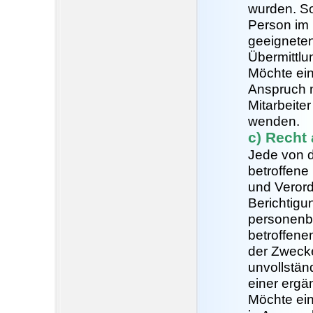
wurden. Sof
Person im 
geeignete
Übermittlu
Möchte ein
Anspruch n
Mitarbeiter
wenden.
c) Recht
Jede von 
betroffene
und Verord
Berichtigun
personenbe
betroffene
der Zwecke
unvollstän
einer ergä
Möchte ein