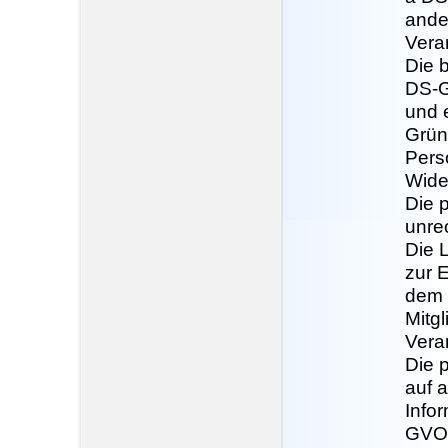
ande
Vera
Die 
DS-G
und 
Gründ
Pers
Wide
Die 
unre
Die 
zur E
dem 
Mitgl
Veran
Die 
auf 
Info
GVO 