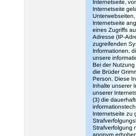
Internetseite, v
Internetseite gel
Unterwebseiten,
Internetseite an
eines Zugriffs auf
Adresse (IP-Adre
zugreifenden Sy
Informationen, d
unsere informat
Bei der Nutzung 
die Brüder Grim
Person. Diese In
Inhalte unserer I
unserer Internet
(3) die dauerhaf
informationstec
Internetseite zu
Strafverfolgungs
Strafverfolgung 
anonym erhobene