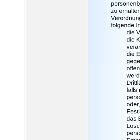
personenb
zu erhalte
Verordnung
folgende I
die 
die 
vera
die 
gege
offe
werd
Dritt
falls
pers
oder,
Fest
das 
Lösc
pers