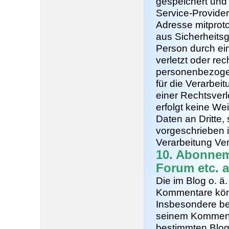
gespeichert und v
Service-Provider
Adresse mitproto
aus Sicherheitsg
Person durch ei
verletzt oder re
personenbezogen
für die Verarbeit
einer Rechtsver
erfolgt keine W
Daten an Dritte,
vorgeschrieben i
Verarbeitung Ver
10. Abonnem
Forum etc. a
Die im Blog o. 
Kommentare könn
Insbesondere be
seinem Komment
bestimmten Blog-