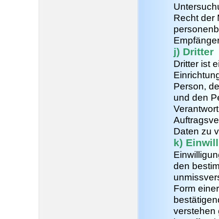
Untersuch
Recht der 
personenbe
Empfänger
j) Dritter
Dritter ist
Einrichtun
Person, de
und den Pe
Verantwort
Auftragsve
Daten zu v
k) Einwil
Einwilligun
den bestim
unmissver
Form einer
bestätigen
verstehen g