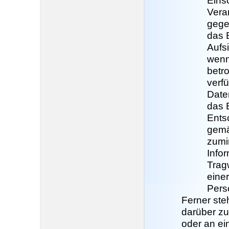
Eins
Vera
gege
das 
Aufs
wenn
betr
verf
Date
das 
Ents
gemä
zumi
Infor
Trag
einer
Pers
Ferner ste
darüber zu
oder an ein