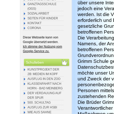
über unsere Int
GANZTAGSSCHULE
jedoch eine Ver
(OGS)
SOZIALARBEIT
werden. Ist die
SEITEN FÜR KINDER
erforderlich und
KONTAKT
gesetzliche Grun
CORONA
betroffenen Pers
Die Verarbeitun
Diese Webseite kann von
Google übersetzt werden.
Namens, der Ans
Ich stimme der Nutzung vom
betroffenen Pers
Google-Service zu.
Grundverordnung
Grimm Schule ge
Schulleben
Datenschutzbest
KUNSTPROJEKT DER
möchte unser Un
2B: MEDIEN IM KOPF
und Zweck der v
AUSFLUG IN DEN ZOO
KLASSENFAHRT NACH
personenbezogen
HORN - BAD MEINBERG
Personen mittels
DER VERDAUUNG AUF
zustehenden Rec
DER SPUR
Die Brüder Grimm
500. SCHULTAG
Verantwortlicher
AUSFLUG ZUR HSBI
WIE AUS SAHNE
Maßnahmen umge