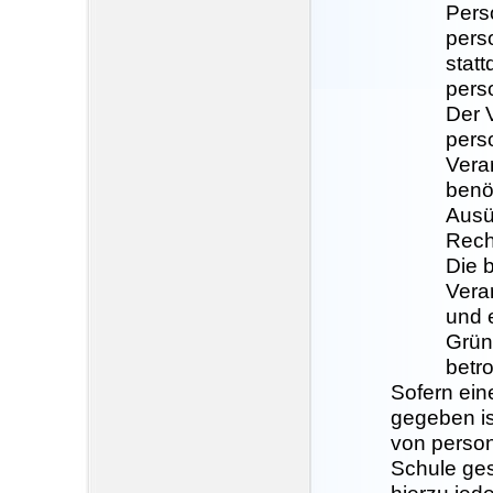
Pers
pers
stat
pers
Der V
pers
Verar
benö
Ausü
Rech
Die 
Vera
und e
Grün
betr
Sofern ei
gegeben is
von perso
Schule ges