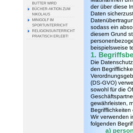
BUTTER WIRD
der über diese 
BÜCHER-AKTION ZUM
Daten sicherzus
NIKOLAUS
Datenübertragun
MINIGOLF IM
SPORTUNTERRICHT
sodass ein absol
RELIGIONSUNTERRICHT
diesem Grund ste
PRAKTISCH ERLEBT!
personenbezogen
beispielsweise t
1. Begriffs
Die Datenschutz
den Begrifflichk
Verordnungsgeb
(DS-GVO) verwen
sowohl für die Ö
Geschäftspartner
gewährleisten, 
Begrifflichkeiten 
Wir verwenden i
folgenden Begrif
a) perso