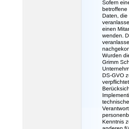
Sofern ein
betroffen
Daten, die
veranlasse
einen Mita
wenden. De
veranlass
nachgekom
Wurden di
Grimm Schu
Unternehme
DS-GVO zu
verpflichte
Berücksich
Implement
technische
Verantwortl
personenbe
Kenntnis z
anderen fü