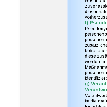
Gesundheit
Zuverlässi
dieser nat
vorherzus
f) Pseud
Pseudonymi
personenbe
personenb
zusätzlich
betroffene
diese zusä
werden und
Maßnahmen 
personenbe
identifizi
g) Verant
Verantwo
Verantwortl
ist die nat
Einrichtun