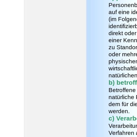
Personenbe
auf eine id
(im Folgen
identifizi
direkt ode
einer Ken
zu Standor
oder mehr
physischen
wirtschaftl
natürlichen
b) betro
Betroffene 
natürlich
dem für di
werden.
c) Verarb
Verarbeitun
Verfahren 