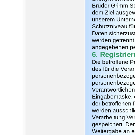
Brüder Grimm Sch
dem Ziel ausgewe
unserem Unterne
Schutzniveau fü
Daten sicherzus
werden getrennt 
angegebenen pe
6. Registrie
Die betroffene Pe
des für die Vera
personenbezogen
personenbezogen
Verantwortlichen
Eingabemaske, di
der betroffene
werden ausschlie
Verarbeitung Ve
gespeichert. Der
Weitergabe an ei