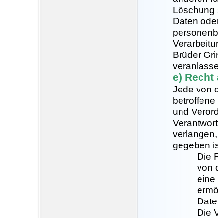
Löschung 
Daten oder
personenbe
Verarbeitun
Brüder Gri
veranlasse
e) Recht
Jede von 
betroffene
und Veror
Verantwort
verlangen
gegeben is
Die 
von d
eine
ermö
Date
Die V