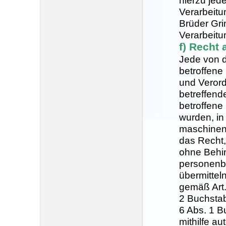
hierzu jede
Verarbeitu
Brüder Gri
Verarbeitu
f) Recht 
Jede von 
betroffene
und Verord
betreffen
betroffene
wurden, in
maschinenl
das Recht,
ohne Behin
personenbe
übermitteln
gemäß Art.
2 Buchsta
6 Abs. 1 B
mithilfe au