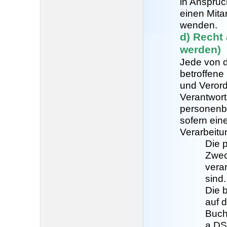
in Anspruc
einen Mita
wenden.
d) Recht
werden)
Jede von 
betroffene
und Veror
Verantwort
personenb
sofern eine
Verarbeitun
Die 
Zwec
verar
sind.
Die b
auf d
Buch
a DS