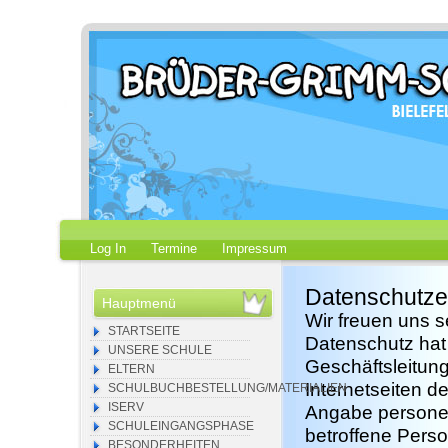
Log In
Termine
Impressum
Datenschutze
Hauptmenü
Wir freuen uns 
STARTSEITE
Datenschutz hat 
UNSERE SCHULE
Geschäftsleitun
ELTERN
Internetseiten d
SCHULBUCHBESTELLUNG/MATERIALIEN
ISERV
Angabe personen
SCHULEINGANGSPHASE
betroffene Pers
BESONDERHEITEN