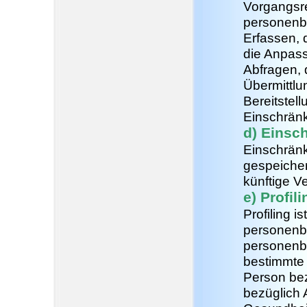
Vorgangsr
personenb
Erfassen, 
die Anpas
Abfragen, 
Übermittlu
Bereitstel
Einschränk
d) Einsc
Einschränk
gespeicher
künftige V
e) Profili
Profiling i
personenbe
personenb
bestimmte 
Person be
bezüglich A