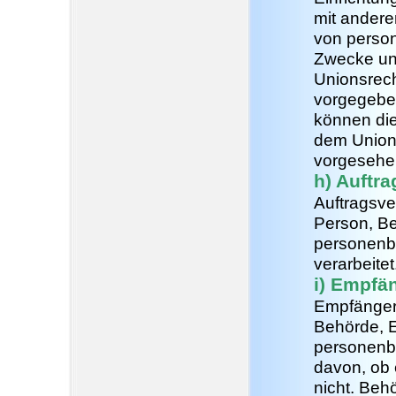
mit andere
von perso
Zwecke und
Unionsrech
vorgegeben
können die
dem Unions
vorgesehe
h) Auftra
Auftragsver
Person, Be
personenbe
verarbeitet
i) Empfä
Empfänger 
Behörde, E
personenb
davon, ob 
nicht. Beh