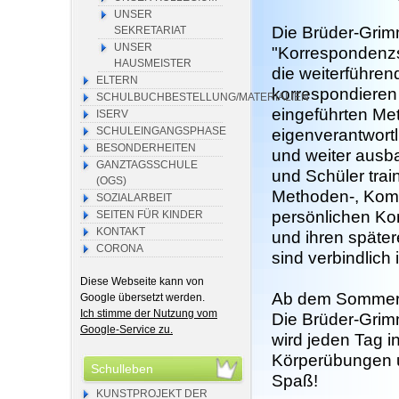
UNSER
Die Brüder-Grim
SEKRETARIAT
UNSER
"Korrespondenzs
HAUSMEISTER
die weiterführe
ELTERN
korrespondieren i
SCHULBUCHBESTELLUNG/MATERIALIEN
eingeführten Me
ISERV
SCHULEINGANGSPHASE
eigenverantwort
BESONDERHEITEN
und weiter ausb
GANZTAGSSCHULE
und Schüler trai
(OGS)
Methoden-, Komm
SOZIALARBEIT
persönlichen Ko
SEITEN FÜR KINDER
KONTAKT
und ihren späte
CORONA
sind verbindlich
Diese Webseite kann von
Ab dem Sommer 2
Google übersetzt werden.
Ich stimme der Nutzung vom
Die Brüder-Grim
Google-Service zu.
wird jeden Tag i
Körperübungen 
Schulleben
Spaß!
KUNSTPROJEKT DER