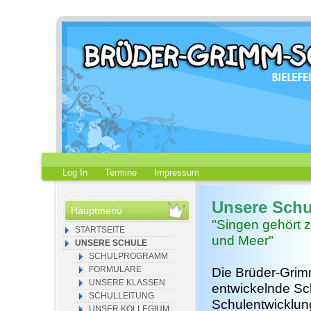
Log In
Termine
Impressum
Unsere Schu
Hauptmenü
"Singen gehört 
STARTSEITE
und Meer"
UNSERE SCHULE
SCHULPROGRAMM
FORMULARE
Die Brüder-Grimm
UNSERE KLASSEN
entwickelnde Sc
SCHULLEITUNG
Schulentwicklung
UNSER KOLLEGIUM