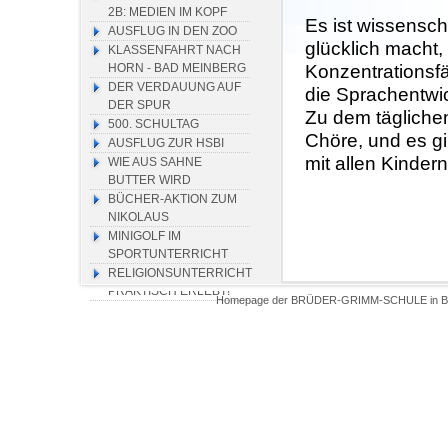
2B: MEDIEN IM KOPF
Es ist wissensch
AUSFLUG IN DEN ZOO
glücklich macht,
KLASSENFAHRT NACH
HORN - BAD MEINBERG
Konzentrationsfä
DER VERDAUUNG AUF
die Sprachentwi
DER SPUR
Zu dem tägliche
500. SCHULTAG
Chöre, und es g
AUSFLUG ZUR HSBI
mit allen Kinder
WIE AUS SAHNE
BUTTER WIRD
BÜCHER-AKTION ZUM
NIKOLAUS
MINIGOLF IM
SPORTUNTERRICHT
RELIGIONSUNTERRICHT
PRAKTISCH ERLEBT!
Homepage der BRÜDER-GRIMM-SCHULE in Biel