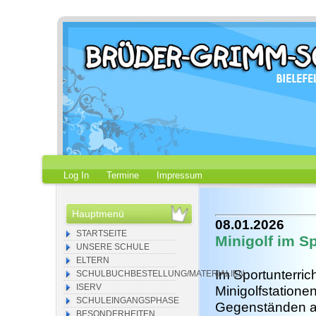
Log In
Termine
Impressum
Hauptmenü
08.01.2026
STARTSEITE
Minigolf im Sp
UNSERE SCHULE
ELTERN
Im Sportunterric
SCHULBUCHBESTELLUNG/MATERIALIEN
ISERV
Minigolfstatione
SCHULEINGANGSPHASE
Gegenständen au
BESONDERHEITEN