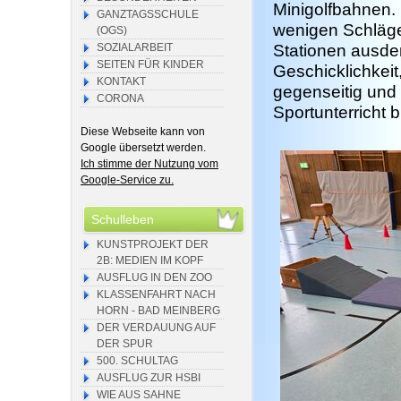
Minigolfbahnen. 
GANZTAGSSCHULE
wenigen Schlägen
(OGS)
SOZIALARBEIT
Stationen ausde
SEITEN FÜR KINDER
Geschicklichkeit
KONTAKT
gegenseitig und
CORONA
Sportunterricht 
Diese Webseite kann von
Google übersetzt werden.
Ich stimme der Nutzung vom
Google-Service zu.
Schulleben
KUNSTPROJEKT DER
2B: MEDIEN IM KOPF
AUSFLUG IN DEN ZOO
KLASSENFAHRT NACH
HORN - BAD MEINBERG
DER VERDAUUNG AUF
DER SPUR
500. SCHULTAG
AUSFLUG ZUR HSBI
WIE AUS SAHNE