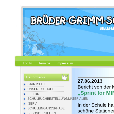
Log In
Termine
Impressum
Hauptmenü
27.06.2013
STARTSEITE
Bericht von der 
UNSERE SCHULE
„Sprint for M
ELTERN
SCHULBUCHBESTELLUNG/MATERIALIEN
ISERV
In der Schule h
SCHULEINGANGSPHASE
schöne Statione
BESONDERHEITEN