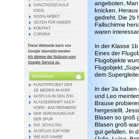
angeboten. Man 
GANZTAGSSCHULE
knicken. Heraus 
(OGS)
SOZIALARBEIT
gedreht. Die 2b
SEITEN FÜR KINDER
Fallschirme her
KONTAKT
waren interessant
CORONA
In der Klasse 1b
Diese Webseite kann von
Google übersetzt werden.
Eines der Flugobj
Ich stimme der Nutzung vom
Flugobjekte wurd
Google-Service zu.
Flugobjekt „Supe
dem Supergleiter
Schulleben
KUNSTPROJEKT DER
In der 3a haben 
2B: MEDIEN IM KOPF
und Leo meinten:
AUSFLUG IN DEN ZOO
KLASSENFAHRT NACH
Brause probiere
HORN - BAD MEINBERG
hergestellt. Jess
DER VERDAUUNG AUF
Blasen so groß g
DER SPUR
Blasen groß ware
500. SCHULTAG
gut gefallen. In 
AUSFLUG ZUR HSBI
WIE AUS SAHNE
(Julia, Luisa, Bet