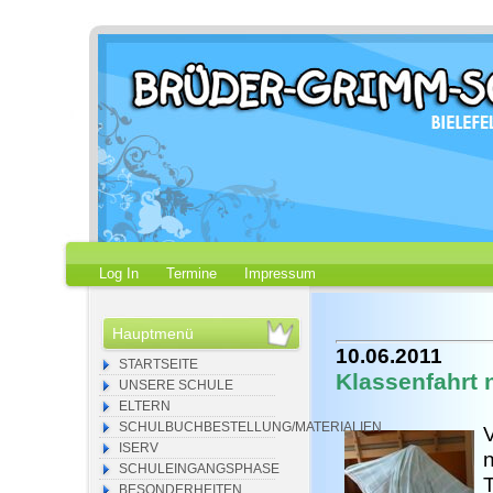
Log In
Termine
Impressum
Hauptmenü
10.06.2011
STARTSEITE
Klassenfahrt
UNSERE SCHULE
ELTERN
SCHULBUCHBESTELLUNG/MATERIALIEN
V
ISERV
n
SCHULEINGANGSPHASE
BESONDERHEITEN