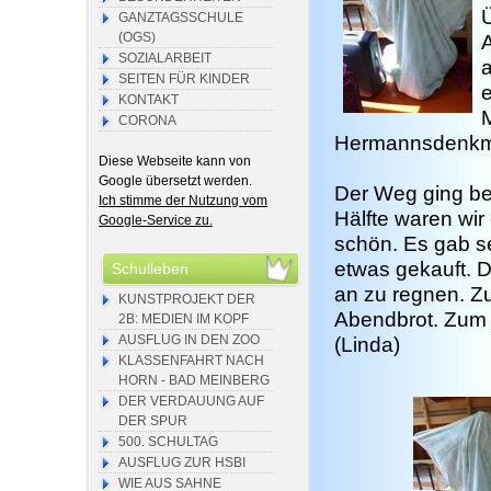
GANZTAGSSCHULE
(OGS)
SOZIALARBEIT
a
SEITEN FÜR KINDER
e
KONTAKT
CORONA
Hermannsdenkm
Diese Webseite kann von
Google übersetzt werden.
Der Weg ging be
Ich stimme der Nutzung vom
Hälfte waren wir
Google-Service zu.
schön. Es gab seh
etwas gekauft. D
Schulleben
an zu regnen. Z
KUNSTPROJEKT DER
Abendbrot. Zum 
2B: MEDIEN IM KOPF
AUSFLUG IN DEN ZOO
(Linda)
KLASSENFAHRT NACH
HORN - BAD MEINBERG
DER VERDAUUNG AUF
DER SPUR
500. SCHULTAG
AUSFLUG ZUR HSBI
WIE AUS SAHNE