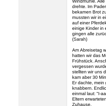
Windmühle. Alle 
drehte. Im Pader
bekamen Brot zu
mussten wir in e
auf einer Pferde
einige Kinder in
gingen alle zur
(Sarah)
Am Abreisetag w
hatten wir das 
Frühstück. Ansch
vergessen wurde
stellten wir uns
kam aber 30 Min
Er dachte, mein 
knabbern. Endli
einmal laut: "I-
Eltern erwartete
Zuhause.