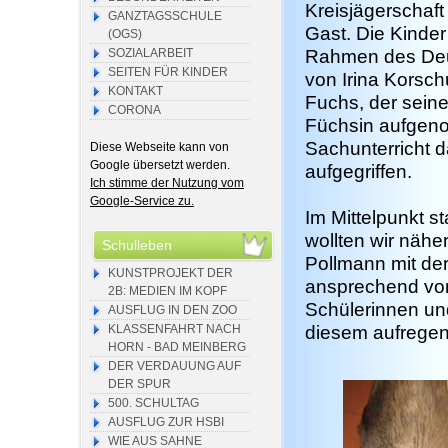
Kreisjägerschaft
GANZTAGSSCHULE
Gast. Die Kinder
(OGS)
SOZIALARBEIT
Rahmen des Deut
SEITEN FÜR KINDER
von Irina Korsc
KONTAKT
Fuchs, der seine
CORONA
Füchsin aufgen
Sachunterricht 
Diese Webseite kann von
Google übersetzt werden.
aufgegriffen.
Ich stimme der Nutzung vom
Google-Service zu.
Im Mittelpunkt s
wollten wir nähe
Schulleben
Pollmann mit der
KUNSTPROJEKT DER
ansprechend vom
2B: MEDIEN IM KOPF
Schülerinnen un
AUSFLUG IN DEN ZOO
KLASSENFAHRT NACH
diesem aufrege
HORN - BAD MEINBERG
DER VERDAUUNG AUF
DER SPUR
500. SCHULTAG
AUSFLUG ZUR HSBI
WIE AUS SAHNE