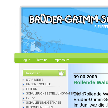
Log In
Termine
Impressum
Hauptmenü
09.06.2009
STARTSEITE
Rollende Wal
UNSERE SCHULE
ELTERN
Die „Rollende W
SCHULBUCHBESTELLUNG/MATERIALIEN
ISERV
Brüder-Grimm-S
SCHULEINGANGSPHASE
Im Juni war die 
BESONDERHEITEN