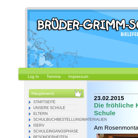
Log In
Termine
Impressum
Hauptmenü
23.02.2015
STARTSEITE
Die fröhliche
UNSERE SCHULE
Schule
ELTERN
SCHULBUCHBESTELLUNG/MATERIALIEN
ISERV
Am Rosenmontag 
SCHULEINGANGSPHASE
BESONDERHEITEN