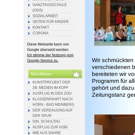
GANZTAGSSCHULE
(OGS)
SOZIALARBEIT
SEITEN FÜR KINDER
KONTAKT
CORONA
Diese Webseite kann von
Google übersetzt werden.
Ich stimme der Nutzung vom
Wir schmückten 
Google-Service zu.
verschiedenen b
bereiteten wir vo
Schulleben
Programm für al
KUNSTPROJEKT DER
gehört und dazu 
2B: MEDIEN IM KOPF
AUSFLUG IN DEN ZOO
Zeitungstanz ge
KLASSENFAHRT NACH
HORN - BAD MEINBERG
DER VERDAUUNG AUF
DER SPUR
500. SCHULTAG
AUSFLUG ZUR HSBI
WIE AUS SAHNE