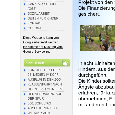
Projekt von den
GANZTAGSSCHULE
Die Finanzierung 
(OGS)
gesichert.
SOZIALARBEIT
SEITEN FÜR KINDER
KONTAKT
CORONA
Diese Webseite kann von
Google übersetzt werden.
Ich stimme der Nutzung vom
Google-Service zu.
In acht Einheite
Schulleben
Kindern, aus de
KUNSTPROJEKT DER
durchgeführt.
2B: MEDIEN IM KOPF
AUSFLUG IN DEN ZOO
Die Kinder sollt
KLASSENFAHRT NACH
Ängste abzubaue
HORN - BAD MEINBERG
erfahren, für ku
DER VERDAUUNG AUF
übernehmen, Ei
DER SPUR
500. SCHULTAG
mit anderen Le
AUSFLUG ZUR HSBI
WIE AUS SAHNE