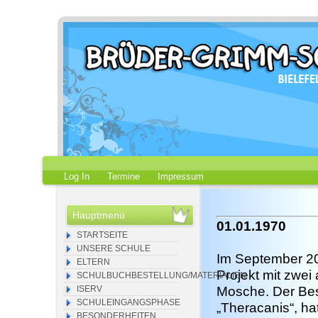
Log In
Termine
Impressum
Hauptmenü
01.01.1970
STARTSEITE
UNSERE SCHULE
Im September 20
ELTERN
Projekt mit zwe
SCHULBUCHBESTELLUNG/MATERIALIEN
ISERV
Mosche. Der Bes
SCHULEINGANGSPHASE
„Theracanis“, ha
BESONDERHEITEN