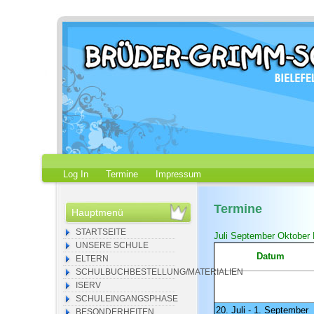
Log In
Termine
Impressum
Termine
Hauptmenü
STARTSEITE
Juli
September
Oktober
UNSERE SCHULE
Datum
ELTERN
SCHULBUCHBESTELLUNG/MATERIALIEN
ISERV
SCHULEINGANGSPHASE
20. Juli - 1. September
BESONDERHEITEN