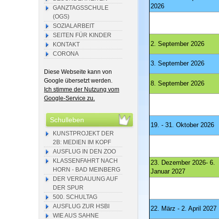
2026
GANZTAGSSCHULE
(OGS)
SOZIALARBEIT
SEITEN FÜR KINDER
2. September 2026
KONTAKT
CORONA
3. September 2026
Diese Webseite kann von
Google übersetzt werden.
8. September 2026
Ich stimme der Nutzung vom
Google-Service zu.
Schulleben
19. - 31. Oktober 2026
KUNSTPROJEKT DER
2B: MEDIEN IM KOPF
AUSFLUG IN DEN ZOO
KLASSENFAHRT NACH
23. Dezember 2026- 6.
HORN - BAD MEINBERG
Januar 2027
DER VERDAUUNG AUF
DER SPUR
500. SCHULTAG
AUSFLUG ZUR HSBI
22. März - 2. April 2027
WIE AUS SAHNE