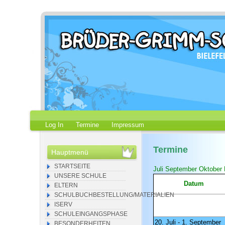
Log In
Termine
Impressum
Termine
Hauptmenü
STARTSEITE
Juli
September
Oktober
UNSERE SCHULE
Datum
ELTERN
SCHULBUCHBESTELLUNG/MATERIALIEN
ISERV
SCHULEINGANGSPHASE
20. Juli - 1. September
BESONDERHEITEN