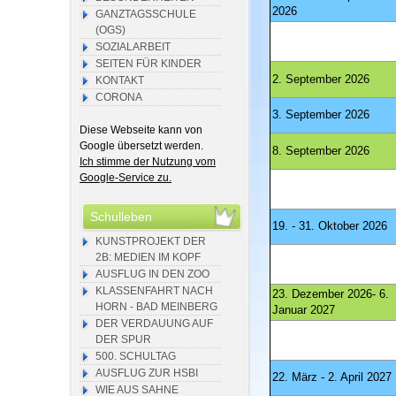
2026
GANZTAGSSCHULE
(OGS)
SOZIALARBEIT
SEITEN FÜR KINDER
2. September 2026
KONTAKT
CORONA
3. September 2026
Diese Webseite kann von
Google übersetzt werden.
8. September 2026
Ich stimme der Nutzung vom
Google-Service zu.
Schulleben
19. - 31. Oktober 2026
KUNSTPROJEKT DER
2B: MEDIEN IM KOPF
AUSFLUG IN DEN ZOO
KLASSENFAHRT NACH
23. Dezember 2026- 6.
HORN - BAD MEINBERG
Januar 2027
DER VERDAUUNG AUF
DER SPUR
500. SCHULTAG
AUSFLUG ZUR HSBI
22. März - 2. April 2027
WIE AUS SAHNE