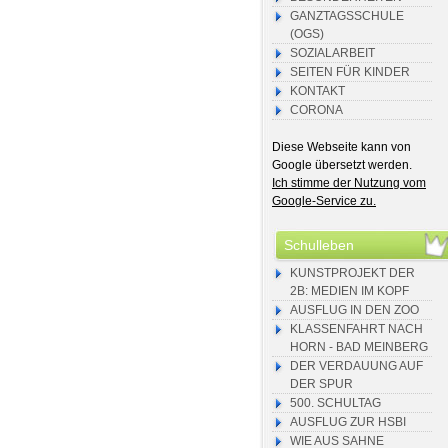
GANZTAGSSCHULE
(OGS)
SOZIALARBEIT
SEITEN FÜR KINDER
KONTAKT
CORONA
Diese Webseite kann von
Google übersetzt werden.
Ich stimme der Nutzung vom
Google-Service zu.
Schulleben
KUNSTPROJEKT DER
2B: MEDIEN IM KOPF
AUSFLUG IN DEN ZOO
KLASSENFAHRT NACH
HORN - BAD MEINBERG
DER VERDAUUNG AUF
DER SPUR
500. SCHULTAG
AUSFLUG ZUR HSBI
WIE AUS SAHNE