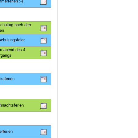
merferien :-)
Schultag nach den
ien
schulungsfeier
ernabend des 4.
rgangs
bstferien
hnachtsferien
erferien